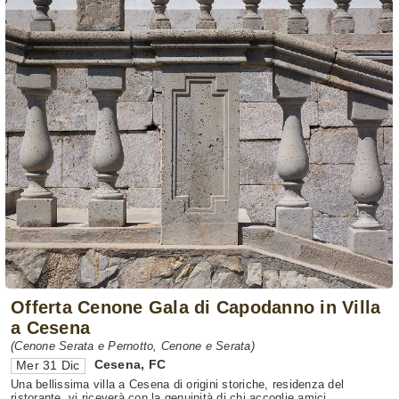
Offerta Cenone Gala di Capodanno in Villa
a Cesena
(Cenone Serata e Pernotto, Cenone e Serata)
Cesena
,
FC
Mer 31 Dic
Una bellissima villa a Cesena di origini storiche, residenza del
ristorante, vi riceverà con la genuinità di chi accoglie amici ...