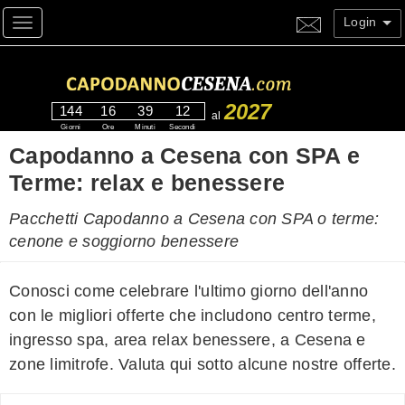
Login
Toggle navigation
2027
144
16
39
12
al
Giorni
Ore
Minuti
Secondi
Capodanno a Cesena con SPA e
Terme: relax e benessere
Pacchetti Capodanno a Cesena con SPA o terme:
cenone e soggiorno benessere
Conosci come celebrare l'ultimo giorno dell'anno
con le migliori offerte che includono centro terme,
ingresso spa, area relax benessere, a Cesena e
zone limitrofe. Valuta qui sotto alcune nostre offerte.