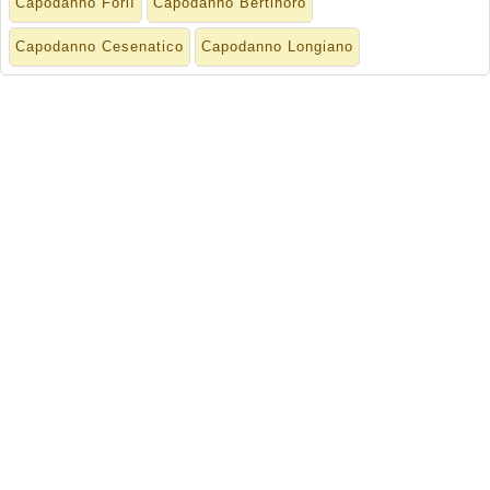
Capodanno Forlì
Capodanno Bertinoro
Capodanno Cesenatico
Capodanno Longiano